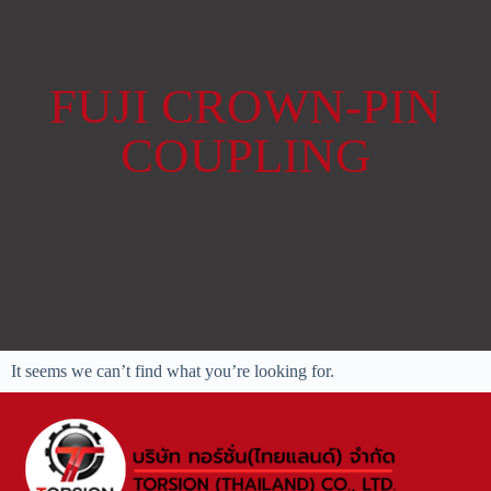
FUJI CROWN-PIN
COUPLING
It seems we can’t find what you’re looking for.