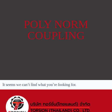
POLY NORM
COUPLING
It seems we can’t find what you’re looking for.